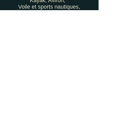
Kayak, Aviron,
Voile et sports nautiques,
Pêche,
Thermalisme.
Œnologie :
Ce vignoble offre une immense
variété de vins. « Uniques et
multiples », c’est ainsi que l’on
peut définir les Vins du Jura.