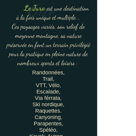
Le Jura
est une destination
à la fois unique et multiple...
Ces paysages variés, son relief de
moyenne montagne, sa nature
préservée en font un terrain privilégié
pour la pratique en pleine nature de
nombreux sports et loisirs :
Randonnées,
Trail,
VTT, Vélo,
Escalade,
Via férrata,
Ski nordique,
Raquettes.
Canyoning,
Parapentes,
Spéléo,