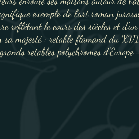
urs enroule ses maisons autour de
l’
gnifique exemple de l'art roman jurass
re reflétant le cours des siècles et d’un
par sa majesté : retable flamand du XVIe
grands retables polychromes d'Europe