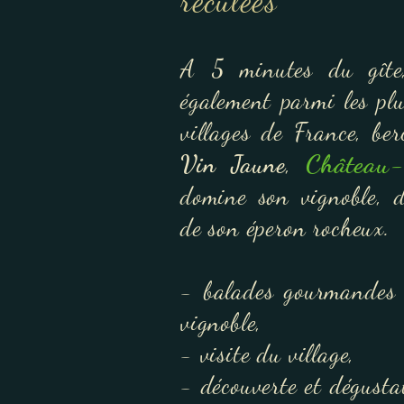
reculées
A 5 minutes du gîte,
également parmi les pl
villages de France, be
Château-
Vin Jaune
,
domine son vignoble, 
de son éperon rocheux.
- balades gourmandes 
vignoble,
- visite du village,
- découverte et dégusta