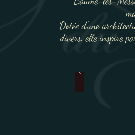
Baume-les-Messie
ma
Dotée d’une architectu
divers, elle inspire 