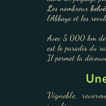
L
es nombreux
belv
l'Abba
Avec 5 000 km de s
est le paradis du r
Il permet la découve
Une
Vignoble, reverm