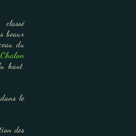
 classé
us beaux
rceau du
Chalon
du haut
dans le
tion des