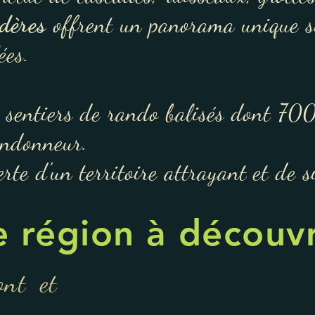
édères
offrent un panorama unique su
ye et les rec
entiers de rando balisés dont 700
andonneur.
rte d'un territoire attrayant et de si
 région à découvr
ont et