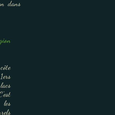
on dans
gion
côte
1ers
 lacs
C'est
les
rels