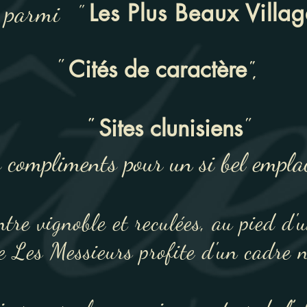
é parmi
Les Plus Beaux Villa
"
"
,
Cités de caractère
"
"
"
Sites clunisiens
 compliments pour un si bel empla
tre vignoble et reculées, au pied d'
e Les Messieurs profite d'un cadre n