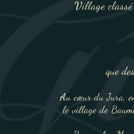
V
illage class
que des
A
u cœur du Jura, en
le village de Baum