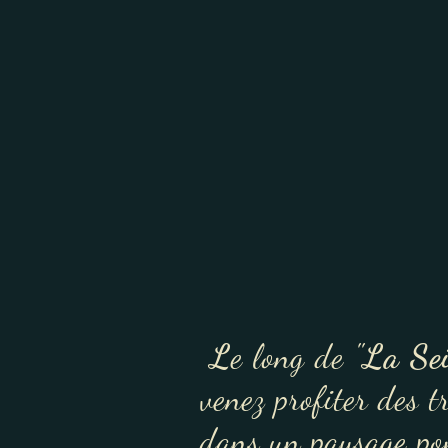
L
e long de "
La Sei
venez profiter des t
dans un paysage pon