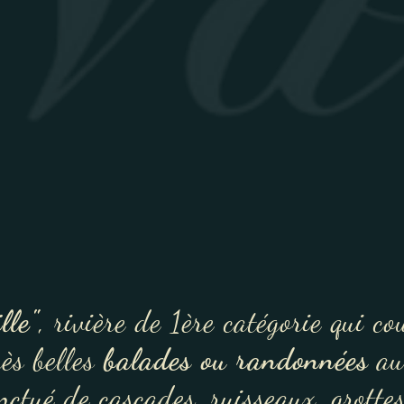
lle"
, rivière de 1ère catégorie qui co
rès belles
balades ou randonnées
au
ctué de cascades, ruisseaux, grottes 