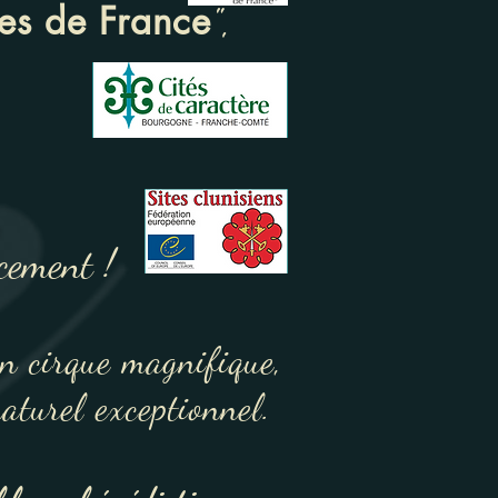
ges de France
",
cement !
un cirque magnifique,
aturel exceptionnel.