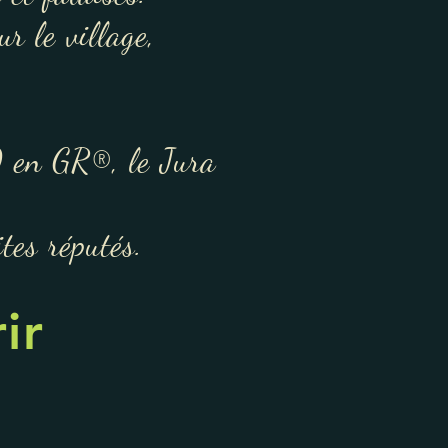
r le village,
ulées.
 en GR®, le Jura
tes réputés.
ir