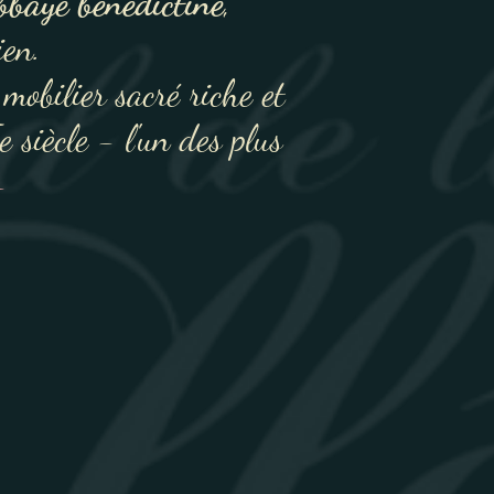
abbaye bénédictine
,
ien.
 mobilier sacré riche et
 siècle - l'un des plus
-