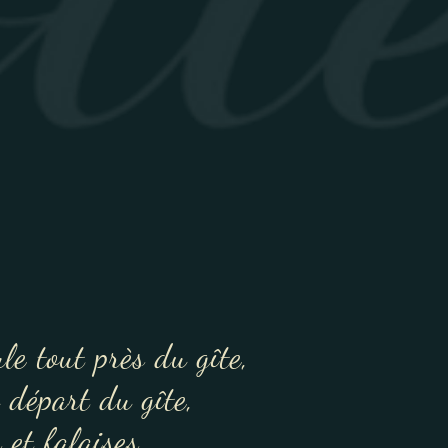
ule tout près du gîte,
 départ du gîte,
et falaises.