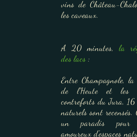
vins de Château-Chal
les caveaux.
A 20 minutes,
la ré
des lacs
:
Entre Champagnole, la 
de l'Heute et les 
contreforts du Jura, 16
naturels sont recensés. 
un paradis pour 
amoureux d'espaces natu